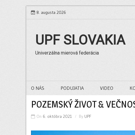
Skip
8. augusta 2026
to
content
UPF SLOVAKIA
Univerzálna mierová federácia
O NÁS
PODUJATIA
VIDEO
K
POZEMSKÝ ŽIVOT & VEČNO
On
6. októbra 2021
By
UPF