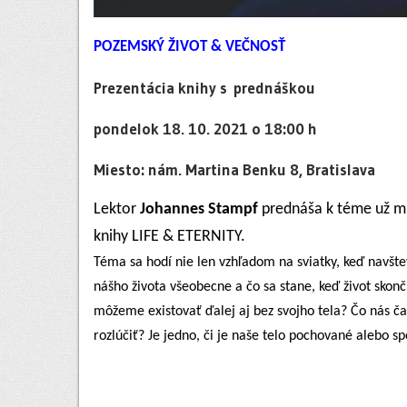
POZEMSKÝ ŽIVOT & VEČNOSŤ
Prezentácia knihy s prednáškou
pondelok 18. 10. 2021 o 18:00 h
Miesto: nám. Martina Benku 8, Bratislava
Lektor
Johannes Stampf
prednáša k téme už mn
knihy LIFE & ETERNITY.
Téma sa hodí nie len vzhľadom na sviatky, keď navšt
nášho života všeobecne a čo sa stane, keď život skonč
môžeme existovať ďalej aj bez svojho tela? Čo nás ča
rozlúčiť? Je jedno, či je naše telo pochované aleb