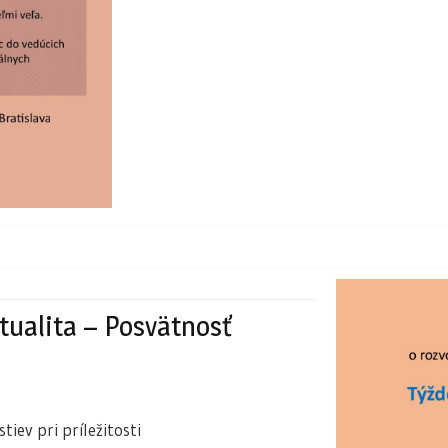
itualita – Posvätnosť
ev pri príležitosti