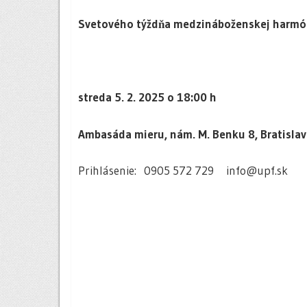
Svetového týždňa medzináboženskej harmó
streda 5. 2. 2025 o 18:00 h
Ambasáda mieru, nám. M. Benku 8, Bratisla
Prihlásenie: 0905 572 729 info@upf.sk