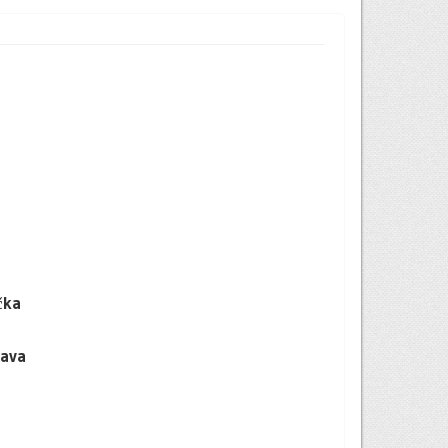
U
čka
lava