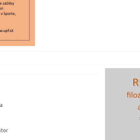
ia
átor