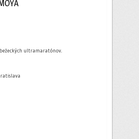
NMOYA
 z bežeckých ultramaratónov.
ratislava