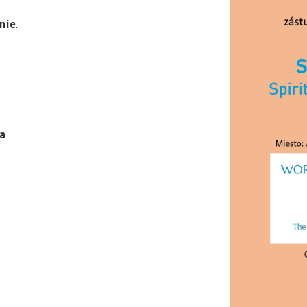
nie
.
va