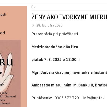
ŽENY AKO TVORKYNE MIER
On
28. februára 2025
Prezentácia pri príležitosti
Medzinárodného dňa žien
piatok 7. 3. 2025 o 18:00 h
Mgr. Barbara Grabner, novinárka a histori
Ambasáda mieru, nám. M. Benku 8, Bratis
Prihlásenie: 0905 572 729 info@upf.sk